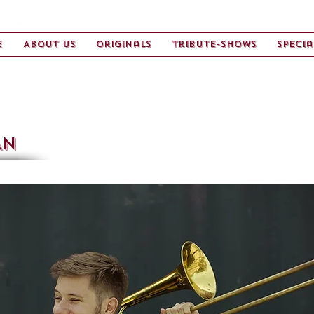
e
About us
Originals
Tribute-Shows
Specia
AN