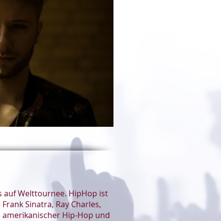
ts auf Welttournee. HipHop ist
 Frank Sinatra, Ray Charles,
ts amerikanischer Hip-Hop und