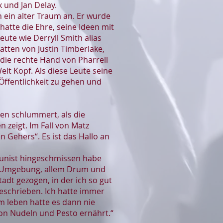
x und Jan Delay.
ch ein alter Traum an. Er wurde
atte die Ehre, seine Ideen mit
eute wie Derryll Smith alias
tten von Justin Timberlake,
 die rechte Hand von Pharrell
lt Kopf. Als diese Leute seine
 Öffentlichkeit zu gehen und
hnen schlummert, als die
 zeigt. Im Fall von Matz
 Gehers“. Es ist das Hallo an
saunist hingeschmissen habe
nd Umgebung, allem Drum und
adt gezogen, in der ich so gut
eschrieben. Ich hatte immer
m leben hatte es dann nie
von Nudeln und Pesto ernährt.“