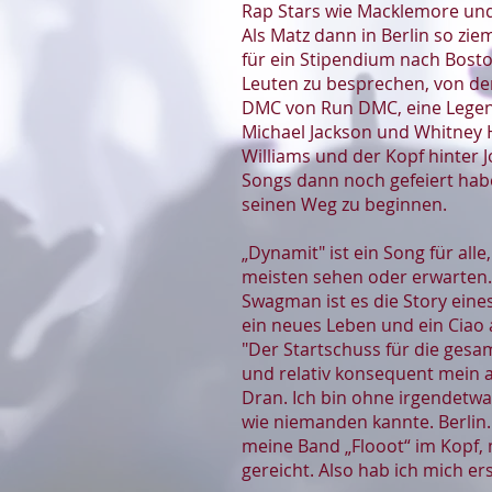
Rap Stars wie Macklemore und
Als Matz dann in Berlin so zie
für ein Stipendium nach Bosto
Leuten zu besprechen, von dene
DMC von Run DMC, eine Legend
Michael Jackson und Whitney H
Williams und der Kopf hinter 
Songs dann noch gefeiert haben
seinen Weg zu beginnen.
„Dynamit" ist ein Song für all
meisten sehen oder erwarten. 
Swagman ist es die Story eines
ein neues Leben und ein Ciao 
"Der Startschuss für die gesa
und relativ konsequent mein a
Dran. Ich bin ohne irgendetwas
wie niemanden kannte. Berlin
meine Band „Flooot“ im Kopf, 
gereicht. Also hab ich mich e