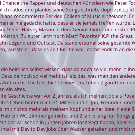
 Chance the Rapper und deutschen Künstlern wie Peter Fo
mlich ratlos und planlos seine Songs schrieb, klopfte plötzli
n ans renommierte Berklee College of Music eingeladen. Er h
n er nie gedacht hätte, dass er sie jemals treffen würde. L
e! Oder Harvey Mason Jr, dem Genius hinter den ersten Pla
ouston. Zu guter Letzt noch Matz' Favoriten K.P. the Great,
John Legend und Outkast. Da stand erstmal seine gesamte We
, wusste er, dass es Zeit für ihn war, damit endlich an die
e, die heimlich selbst wissen, dass da noch so viel mehr in i
Dass da noch so viel mehr ist, als das, was man den anderen
 Aufbruchs. Die Geschichte eines „mal eben Zigaretten holen
an ein altes.
mte Geschichte war vor 2 Jahren, als ich meinen Job als Po
ltes Leben hinter mir ließ. Mit Freundin, Job, Freunden u
, mit nichts mehr als meinem Kopf und einer Idee in eine St
. Hab ein WG Zimmer gemietet und 2 Jahre lang nur Songs g
mit der wir schon in jungen Jahren losgelegt haben, aber zu
rstmal mit Day to Day Jobs über Wasser gehalten und mich 