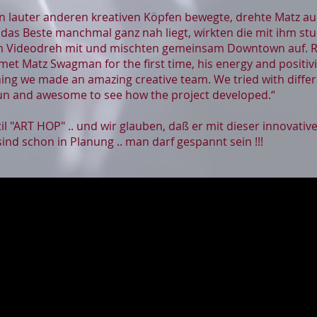
n lauter anderen kreativen Köpfen bewegte, drehte Matz au
 das Beste manchmal ganz nah liegt, wirkten die mit ihm s
m Videodreh mit und mischten gemeinsam Downtown auf. Re
met Matz Swagman for the first time, his energy and positi
nning we made an amazing creative team. We tried with diffe
y fun and awesome to see how the project developed.“
il "ART HOP" .. und wir glauben, daß er mit dieser innovative
sind schon in Planung .. man darf gespannt sein !!!