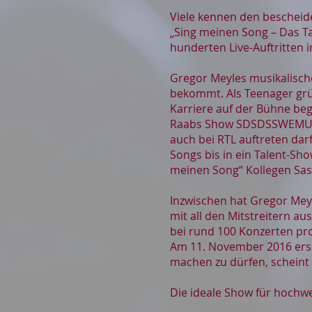
Viele kennen den bescheiden
„Sing meinen Song – Das Ta
hunderten Live-Auftritten 
Gregor Meyles musikalische 
bekommt. Als Teenager grü
Karriere auf der Bühne begi
Raabs Show SDSDSSWEMUGAB
auch bei RTL auftreten darf
Songs bis in ein Talent-Sho
meinen Song“ Kollegen Sas
Inzwischen hat Gregor Meyle
mit all den Mitstreitern 
bei rund 100 Konzerten pr
Am 11. November 2016 ersch
machen zu dürfen, scheint 
Die ideale Show für hochwe