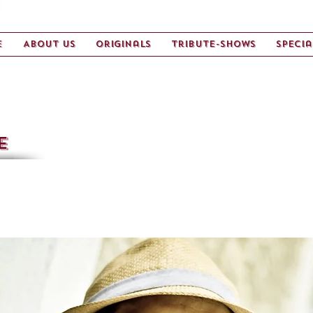
e
About us
Originals
Tribute-Shows
Specia
E