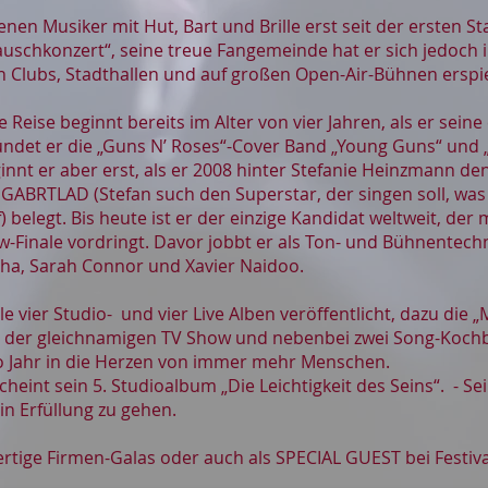
en Musiker mit Hut, Bart und Brille erst seit der ersten St
uschkonzert“, seine treue Fangemeinde hat er sich jedoch in
in Clubs, Stadthallen und auf großen Open-Air-Bühnen erspie
Reise beginnt bereits im Alter von vier Jahren, als er seine
ndet er die „Guns N’ Roses“-Cover Band „Young Guns“ und „
nnt er aber erst, als er 2008 hinter Stefanie Heinzmann den
RTLAD (Stefan such den Superstar, der singen soll, was
) belegt. Bis heute ist er der einzige Kandidat weltweit, der
w-Finale vordringt. Davor jobbt er als Ton- und Bühnentechn
ha, Sarah Connor und Xavier Naidoo.
 vier Studio- und vier Live Alben veröffentlicht, dazu die 
aus der gleichnamigen TV Show und nebenbei zwei Song-Koch
o Jahr in die Herzen von immer mehr Menschen.
eint sein 5. Studioalbum „Die Leichtigkeit des Seins“. - S
in Erfüllung zu gehen.
rtige Firmen-Galas oder auch als SPECIAL GUEST bei Festiv