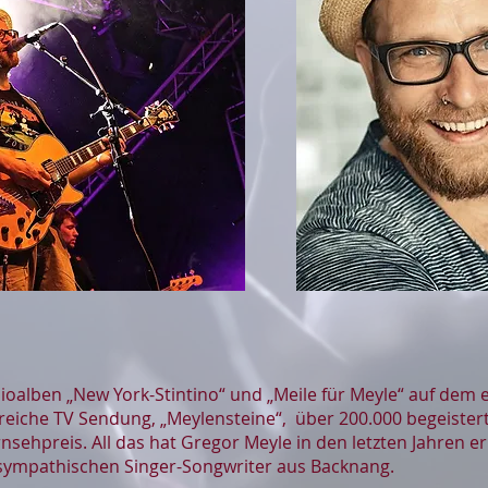
ioalben „New York-Stintino“ und „Meile für Meyle“ auf dem 
greiche TV Sendung, „Meylensteine“, über 200.000 begeister
sehpreis. All das hat Gregor Meyle in den letzten Jahren e
en sympathischen Singer-Songwriter aus Backnang.