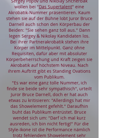
Sergey Popov und Nikolay Shcherbak
wollen bei "
Das Supertalent
" eine
Akrobatik-Nummer präsentieren. Kaum
stehen sie auf der Bühne lobt Juror Bruce
Darnell auch schon den Körperbau der
Beiden: "Sie sehen ganz toll aus." Dann
legen Sergey & Nikolay Kandidaten los.
Bei ihrer Partnerakrobatik stehen ihre
Körper im Mittelpunkt. Ganz ohne
Requisiten, dafür aber mit absoluter
Körperbeherrschung und Kraft zeigen sie
Akrobatik auf höchstem Niveau. Nach
ihrem Auftritt gibt es Standing Ovations
vom Publikum.
"Es war eine ganz tolle Nummer, ich
finde sie beide sehr sympathisch", urteilt
Juror Bruce Darnell, doch er hat auch
etwas zu kritisieren: "Allerdings hat mir
das Showelement gefehlt." Daraufhin
buht das Publikum entrüstet. Bruce
wendet sich um: "Darf ich mal kurz
ausreden, ich bin nicht fertig!" Für die
Style-Ikone ist die Performance nämlich
trotz fehlendem Showelement sehr